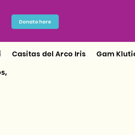
Donate here
i
Casitas del Arco Iris
Gam Kluti
s,