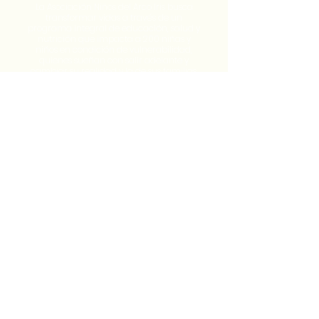
La Asociación Niños del Arco Iris busca
transformar vidas a través de un
programa integral de educación, salud y
nutrición que impacta a 200 niñas y
niños en condición de vulnerabilidad,
quienes sueñan con salir adelante y
cambiar su realidad y la de sus familias.
Contacto:
+51 948 397 363
info@ninosdelarcoiris.edu.pe
Querocancha S/N, Urubamba,
Cusco - Perú
Siguenos: