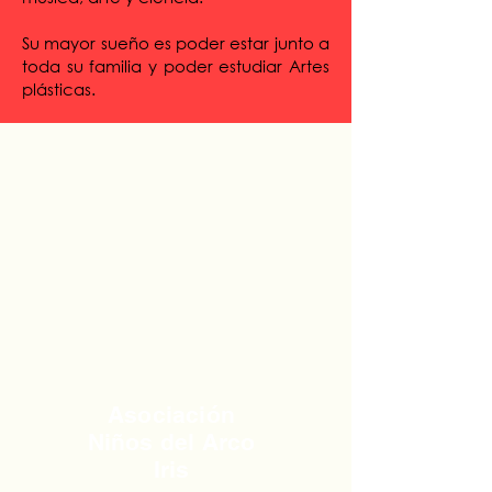
Su mayor sueño es poder estar junto a
toda su familia y poder estudiar Artes
plásticas.
Asociación
Niños del Arco
Iris