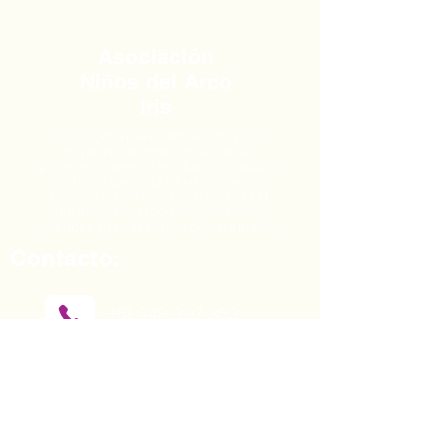
Asociación
Niños del Arco
Iris
La Asociación Niños del Arco Iris busca
transformar vidas a través de un
programa integral de educación, salud y
nutrición que impacta a 200 niñas y
niños en condición de vulnerabilidad,
quienes sueñan con salir adelante y
cambiar su realidad y la de sus familias.
Contacto:
+51 948 397 363
info@ninosdelarcoiris.edu.pe
Querocancha S/N, Urubamba,